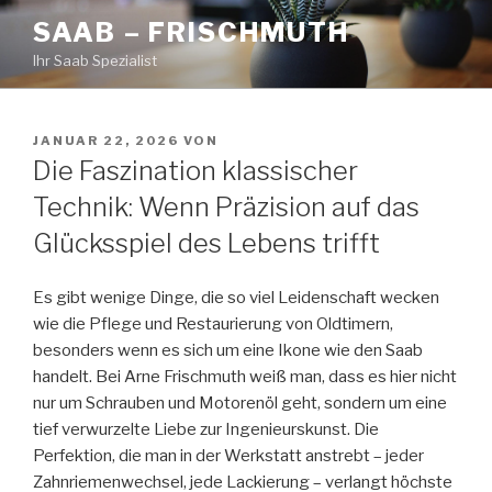
Zum
SAAB – FRISCHMUTH
Inhalt
Ihr Saab Spezialist
springen
VERÖFFENTLICHT
JANUAR 22, 2026
VON
AM
Die Faszination klassischer
Technik: Wenn Präzision auf das
Glücksspiel des Lebens trifft
Es gibt wenige Dinge, die so viel Leidenschaft wecken
wie die Pflege und Restaurierung von Oldtimern,
besonders wenn es sich um eine Ikone wie den Saab
handelt. Bei Arne Frischmuth weiß man, dass es hier nicht
nur um Schrauben und Motorenöl geht, sondern um eine
tief verwurzelte Liebe zur Ingenieurskunst. Die
Perfektion, die man in der Werkstatt anstrebt – jeder
Zahnriemenwechsel, jede Lackierung – verlangt höchste